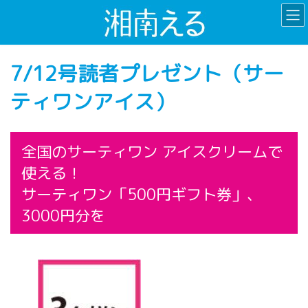
コ
ナ
ン
ビ
テ
ゲ
ン
ー
7/12号読者プレゼント（サー
ツ
シ
へ
ョ
ティワンアイス）
ス
ン
キ
に
ッ
移
プ
動
全国のサーティワン アイスクリームで
使える！
サーティワン「500円ギフト券」、
3000円分を