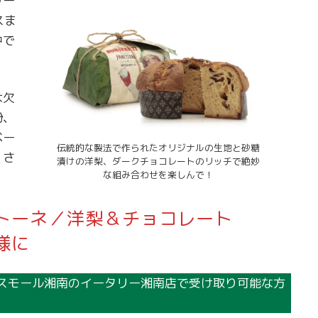
リー
スま
中で
は欠
粉、
ベー
伝統的な製法で作られたオリジナルの生地と砂糖
、さ
漬けの洋梨、ダークチョコレートのリッチで絶妙
な組み合わせを楽しんで！
。
トーネ／洋梨＆チョコレート
様に
テラスモール湘南のイータリー湘南店で受け取り可能な方