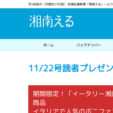
コ
ナ
月2回発刊（月間計23万部） 地域応援新聞「湘南える」〜
ン
ビ
テ
ゲ
ン
ー
ツ
シ
へ
ョ
ス
ン
ホーム
バックナンバー
キ
に
ッ
移
プ
動
11/22号読者プレ
期間限定！「イータリー湘
商品
イタリアで人気のボニファ