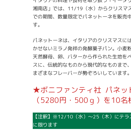
イタリアの料理や食材を取り扱う「イータ
湘南店」では、11/19（水）からクリスマ
での期間、数量限定でパネットーネを販売
す。
パネットーネは、イタリアのクリスマスに
かせないミラノ発祥の発酵菓子パン。小麦
天然酵母、卵、バターから作られた生地を
スに、伝統的なものから現代的なものまで
まざまなフレーバーが勢ぞろいしています
★ボニファンティ社 パネッ
（5280円・500ｇ）を10名
【注釈】※12/10（水）〜25（木）に
に限ります