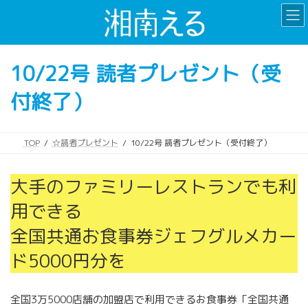
コ
ナ
ン
ビ
テ
ゲ
ン
ー
10/22号 読者プレゼント（受
ツ
シ
へ
ョ
付終了）
ス
ン
キ
に
ッ
移
プ
動
TOP
☆読者プレゼント
10/22号 読者プレゼント（受付終了）
大手のファミリーレストランでも利
用できる
全国共通お食事券ジェフグルメカー
ド5000円分を
全国3万5000店舗の加盟店で利用できるお食事券「全国共通