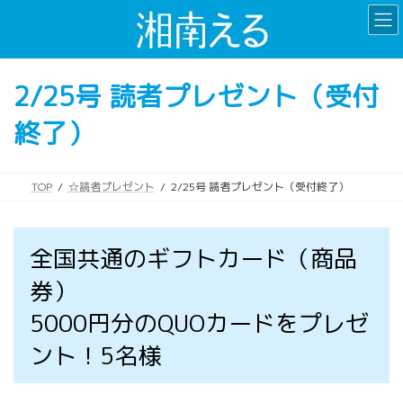
コ
ナ
ン
ビ
テ
ゲ
ン
ー
2/25号 読者プレゼント（受付
ツ
シ
へ
ョ
終了）
ス
ン
キ
に
ッ
移
プ
動
TOP
☆読者プレゼント
2/25号 読者プレゼント（受付終了）
全国共通のギフトカード（商品
券）
5000円分のQUOカードをプレゼ
ント！5名様