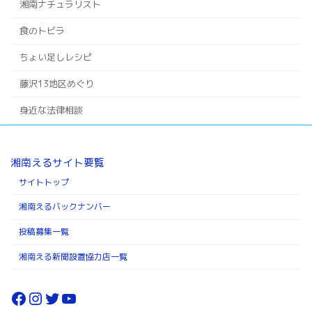
湘南ナチュラリスト
食のトビラ
ちょい足しレシピ
藤沢13地区めぐり
身近な法律相談
湘南えるサイト要覧
サイトトップ
湘南えるバックナンバー
投稿募集一覧
湘南える新聞設置協力店一覧
Facebook
Instagram
Twitter
YouTube