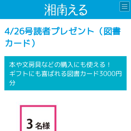
コ
ナ
ン
ビ
テ
ゲ
ン
ー
4/26号読者プレゼント（図書
ツ
シ
へ
ョ
カード）
ス
ン
キ
に
ッ
移
プ
動
本や文房具などの購入にも使える！
ギフトにも喜ばれる図書カード3000円
分