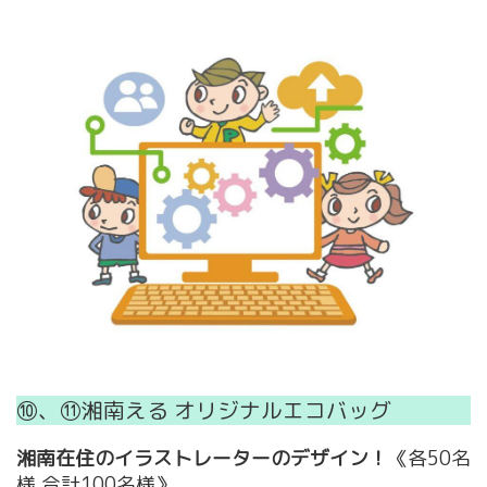
⑩、⑪湘南える オリジナルエコバッグ
湘南在住のイラストレーターのデザイン！
《各50名
様 合計100名様》