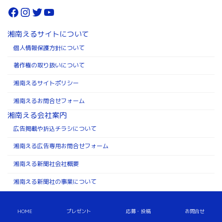
Facebook
Instagram
Twitter
YouTube
湘南えるサイトについて
個人情報保護方針について
著作権の取り扱いについて
湘南えるサイトポリシー
湘南えるお問合せフォーム
湘南える会社案内
広告掲載や折込チラシについて
湘南える広告専用お問合せフォーム
湘南える新聞社会社概要
湘南える新聞社の事業について
湘南える新聞社求人案内
HOME
プレゼント
応募・投稿
お問合せ