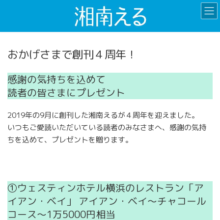
コ
ナ
ン
ビ
テ
ゲ
ン
ー
ツ
シ
おかげさまで創刊４周年！
へ
ョ
ス
ン
感謝の気持ちを込めて
キ
に
読者の皆さまにプレゼント
ッ
移
プ
動
2019年の9月に創刊した湘南えるが４周年を迎えました。
いつもご愛読いただいている読者のみなさまへ、感謝の気持
ちを込めて、プレゼントを贈ります。
①ウェスティンホテル横浜のレストラン「ア
イアン・ベイ」 アイアン・ベイ〜チャコール
コース〜1万5000円相当