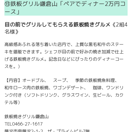
⑬鉄板グリル鎌倉山「ペアでディナー2万円コ
ース」
目の前でグリルしてもらえる鉄板焼きグルメ
《2組4
名様》
高級感あふれる落ち着いた店内で、上質な黒毛和牛のステー
キを堪能できます。シェフが目の前で好みの焼き加減で仕上
げる鉄板焼きグルメ。記念日などにぴったりのディナーコー
スを。）
【内容】オードブル、 スープ、 季節の鉄板焼魚料理、
和牛ロース肉の鉄板焼、ワゴンデザート、 珈琲、ワンドリ
ンク付き（ソフトドリンク、グラスワイン、生ビール、カク
テル等）
鉄板焼きグリル鎌倉山
TEL0466-27-1617
藤沢市南藤沢2-1-2 ザ・プライムビル7階