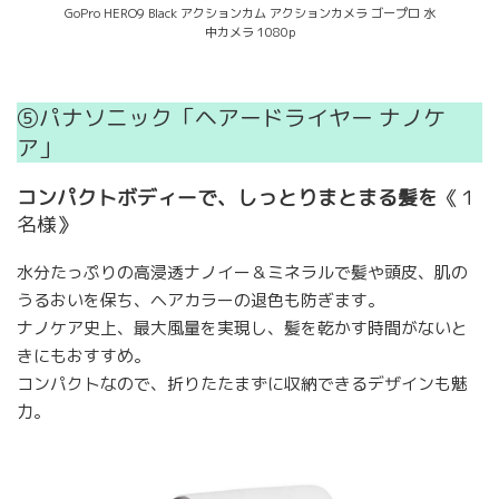
GoPro HERO9 Black アクションカム アクションカメラ ゴープロ 水
中カメラ 1080p
⑤パナソニック「ヘアードライヤー ナノケ
ア」
コンパクトボディーで、しっとりまとまる髪を
《１
名様》
水分たっぷりの高浸透ナノイー＆ミネラルで髪や頭皮、肌の
うるおいを保ち、ヘアカラーの退色も防ぎます。
ナノケア史上、最大風量を実現し、髪を乾かす時間がないと
きにもおすすめ。
コンパクトなので、折りたたまずに収納できるデザインも魅
力。