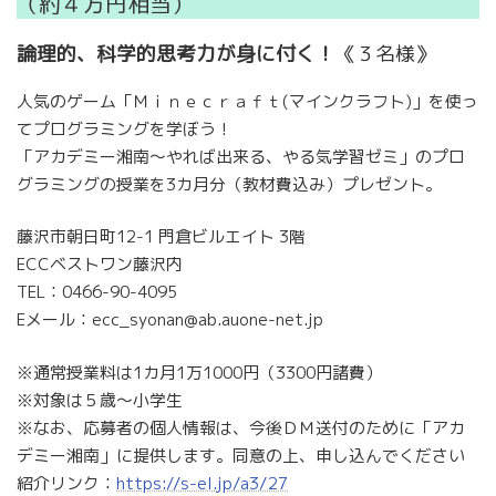
（約４万円相当）
論理的、科学的思考力が身に付く！
《３名様》
人気のゲーム「Ｍｉｎｅｃｒａｆｔ(マインクラフト)」を使っ
てプログラミングを学ぼう！
「アカデミー湘南～やれば出来る、やる気学習ゼミ」のプロ
グラミングの授業を3カ月分（教材費込み）プレゼント。
藤沢市朝日町12-1 門倉ビルエイト 3階
ECCベストワン藤沢内
TEL：0466-90-4095
Eメール：ecc_syonan@ab.auone-net.jp
※通常授業料は1カ月1万1000円（3300円諸費）
※対象は５歳～小学生
※なお、応募者の個人情報は、今後ＤＭ送付のために「アカ
デミー湘南」に提供します。同意の上、申し込んでください
紹介リンク：
https://s-el.jp/a3/27