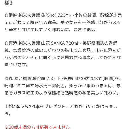
様》
◎酔鯨 純米大吟醸 象(Sho) 720ml…土佐の銘酒、酔鯨が地元
にこだわって醸される逸品。華やかさを一筋感じながらスッ
と辛さと共にキレていく味わいは、まさに絶品
◎真澄 純米大吟醸 山花 SANKA 720ml…長野県諏訪の老舗
蔵、宮坂醸造の蔵のこだわりの詰まった逸品。まさに澄んだ
八ヶ岳の空とそこに咲く花々を思わせる清廉としてかれんな
味わいです。
◎作 奏乃智 純米吟醸 750ml…鈴鹿山脈の伏流水で[味酒]を、
精魂こめて醸す清水清三郎商店。柔らかい米のうまみは、ま
るでガラス細工のような繊細で透明感のある美しい味わい。
上記3本うちの1本をプレゼント。どれが当たるかはお楽し
み。
※20歳未満の方は応募できません