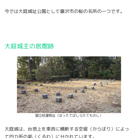
今では大庭城址公園として藤沢市の桜の名所の一つです。
大庭城主の居館跡
掘立柱建物址（ほったてばしらたてものし）
大庭城は、台地上を東西に横断する空堀（からぼり）によっ
て四カ所の郭（くるわ）に分かれています。