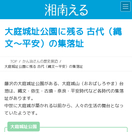
コ
ナ
ン
ビ
テ
ゲ
ン
ー
大庭城址公園に残る 古代（縄
ツ
シ
へ
ョ
文～平安）の集落址
ス
ン
キ
に
ッ
移
プ
動
TOP
かん治さんの歴史探訪
大庭城址公園に残る 古代（縄文～平安）の集落址
藤沢の大庭城址公園がある、大庭城山（おおばしろやま）台
地は、縄文・弥生・古墳・奈良・平安時代など各時代の集落
址があります。
中世に大庭城が築かれる以前から、人々の生活の舞台となっ
ていたようです。
大庭城址公園