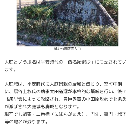
城址公園正面入口
大庭という地名は平安時代の「倭名類聚抄」にも記されてい
ます。
大庭城は、平安時代に大庭景親の居城と伝わり、室町中期
に、扇谷上杉氏の執事太田道灌が本格的な築城を行い、後に
北条早雲によって攻略され、豊臣秀吉の小田原攻めで北条氏
が滅ぼされ大庭城も廃城となります。
現在でも駒寄・二番構（にばんがまえ）、門先、裏門・城下
等の地名が残ります。