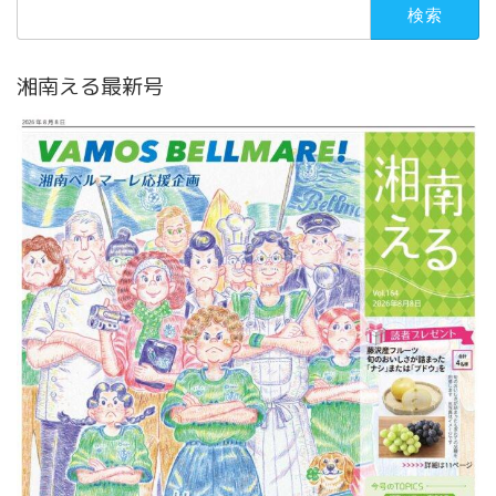
検
索:
湘南える最新号