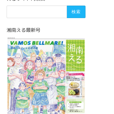
検
索:
湘南える最新号