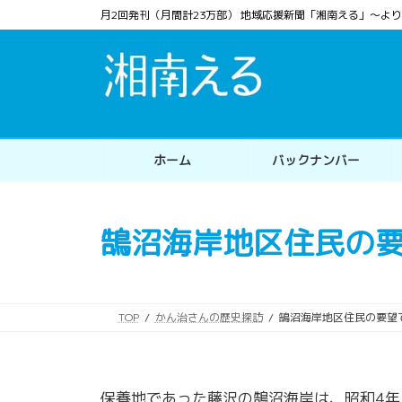
コ
ナ
月2回発刊（月間計23万部） 地域応援新聞「湘南える」〜
ン
ビ
テ
ゲ
ン
ー
ツ
シ
へ
ョ
ス
ン
ホーム
バックナンバー
キ
に
ッ
移
プ
動
鵠沼海岸地区住民の
TOP
かん治さんの歴史探訪
鵠沼海岸地区住民の要望
保養地であった藤沢の鵠沼海岸は、昭和4年