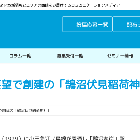
よりよい地域情報とエリアの価値をお届けするコミュニケーションメディア
投稿応募一覧
配布
コラム一覧
募集受付一覧
セミナー情報
要望で創建の「鵠沼伏見稲荷神
で創建の「鵠沼伏見稲荷神社」
（1929）に小田急江ノ島線が開通し「鵠沼海岸」駅