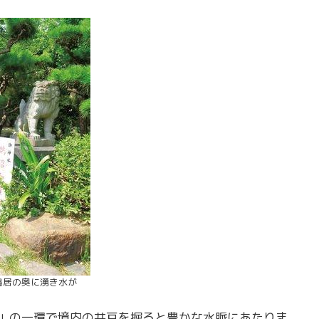
鳥居の奥に湧き水が
事業」の一環で境内の井戸を掘ると豊かな水脈にあたりま