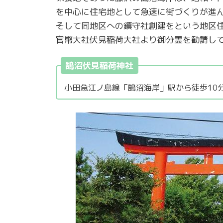
を中心に住宅地として急速に街づくりが進
そして同地区への鎮守社創建をという地区住民
官幣大社伏見稲荷大社より御分霊を勧請し
鵠沼伏見稲荷神社
小田急江ノ島線「鵠沼海岸」駅から徒歩10