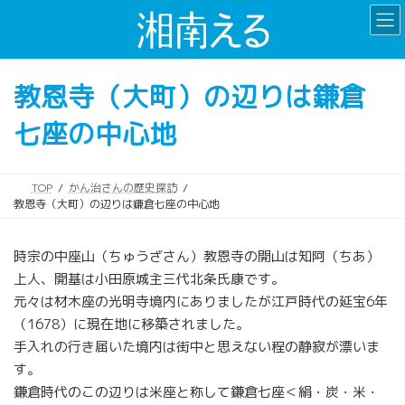
コ
ナ
ン
ビ
テ
ゲ
ン
ー
教恩寺（大町）の辺りは鎌倉
ツ
シ
へ
ョ
七座の中心地
ス
ン
キ
に
ッ
移
プ
動
TOP
かん治さんの歴史探訪
教恩寺（大町）の辺りは鎌倉七座の中心地
時宗の中座山（ちゅうざさん）教恩寺の開山は知阿（ちあ）
上人、開基は小田原城主三代北条氏康です。
元々は材木座の光明寺境内にありましたが江戸時代の延宝6年
（1678）に現在地に移築されました。
手入れの行き届いた境内は街中と思えない程の静寂が漂いま
す。
鎌倉時代のこの辺りは米座と称して鎌倉七座＜絹・炭・米・