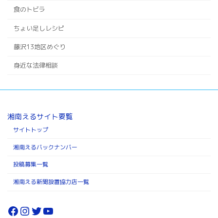
食のトビラ
ちょい足しレシピ
藤沢13地区めぐり
身近な法律相談
湘南えるサイト要覧
サイトトップ
湘南えるバックナンバー
投稿募集一覧
湘南える新聞設置協力店一覧
Facebook
Instagram
Twitter
YouTube