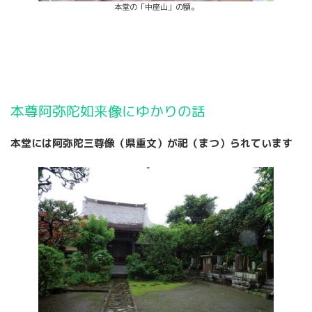
本堂の「中座山」の額。
本尊阿弥陀如来像にゆかりの話
本堂には阿弥陀三尊像（県重文）が祀（まつ）られています