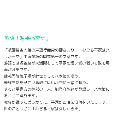
落語「源平盛衰記」
「祇園精舎の鐘の声諸行無常の響きあり……おごる平家は久
しからず」平家物語の開巻第一の文章です。
落語では源義経が大活躍をして平家を壇ノ浦の戦いで敗る場
面がオチです。
建礼門院徳子姫が辞世として八木節を唄う。
義経もただ見ている訳にはいかずに一緒に唄う。
すると平家方の幹部の一人、能登守教経が登場し、八木節に
あわせて踊り出す。
教経が踊ったばっかりに、平家が西海に没落をいたします。
世のことわざに「おどる平家は久しからず」