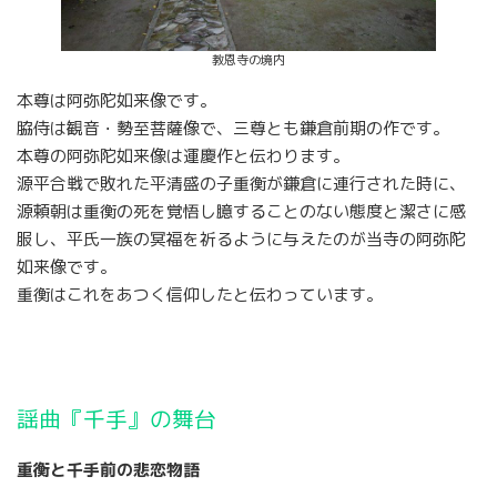
教恩寺の境内
本尊は阿弥陀如来像です。
脇侍は観音・勢至菩薩像で、三尊とも鎌倉前期の作です。
本尊の阿弥陀如来像は運慶作と伝わります。
源平合戦で敗れた平清盛の子重衡が鎌倉に連行された時に、
源頼朝は重衡の死を覚悟し臆することのない態度と潔さに感
服し、平氏一族の冥福を祈るように与えたのが当寺の阿弥陀
如来像です。
重衡はこれをあつく信仰したと伝わっています。
謡曲『千手』の舞台
重衡と千手前の悲恋物語