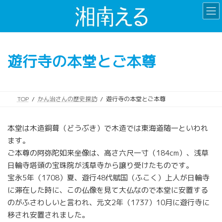
コ
ナ
ン
ビ
テ
ゲ
ン
ー
ツ
シ
遊行寺の本堂とご本尊
へ
ョ
ス
ン
キ
に
ッ
移
TOP
かん治さんの歴史探訪
遊行寺の本堂とご本尊
プ
動
本堂は木造銅葺（どうぶき）で木造では東海道随一といわれ
ます。
ご本尊の阿弥陀如来坐像は、高さ六尺一寸（184cm）、浅草
日輪寺塔頭の宝珠院が浅草寺から譲り受けたものです。
宝永5年（1708）夏、遊行48代賦国（ふこく）上人が日輪寺
に滞在した時に、この仏像を見て大仏なので本堂に安置する
のがふさわしいと言われ、元文2年（1737）10月に遊行寺に
移され安置されました。