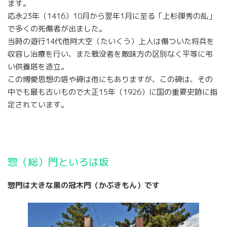
ます。
応永23年（1416）10月から翌年1月に至る「上杉弾秀の乱」
で多くの死傷者が出ました。
当時の遊行14代他阿大空（たいくう）上人は傷ついた将兵を
収容し治療を行い、また戦没者を敵味方の区別なく平等に弔
い供養塔を造立。
この博愛思想の塔や碑は他にもありますが、この碑は、その
中でも最も古いもので大正15年（1926）に国の重要史跡に指
定されています。
惣（総）門といろは坂
惣門は大きな黒の冠木門（かぶきもん）です