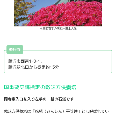
本堂前右手の宋租一遍上人像
遊行寺
藤沢市西富1-8-1。
藤沢駅北口から徒歩約15分
国重要史跡指定の敵味方供養塔
同寺東入口を入り左手の一基の石塔です
敵味方供養塔は「怨親（おんしん）平等碑」とも呼ばれてい