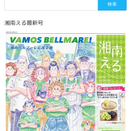
検
索:
湘南える最新号