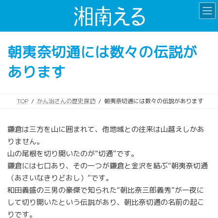
コ
ナ
ン
ビ
テ
ゲ
ン
ー
朝夷奈切通には数々の伝説が
ツ
シ
へ
ョ
あります
ス
ン
キ
に
ッ
移
プ
動
TOP
かん治さんの歴史探訪
朝夷奈切通には数々の伝説があります
鎌倉は三方を山に囲まれて、他地域との往来は山越えしかあ
りません。
山の尾根を切り開いたのが“切通”です。
鎌倉には七口あり、その一つが鎌倉と金沢を結ぶ“朝夷奈切通
（あさいなきりどおし）”です。
和田義盛の三男の豪傑で知られた“朝比奈三郎義秀”が一夜に
して切り開いたという伝説があり、朝比奈切通の名前の起こ
りです。