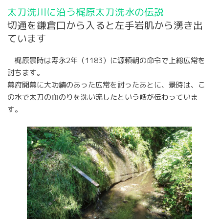
太刀洗川に沿う梶原太刀洗水の伝説
切通を鎌倉口から入ると左手岩肌から湧き出
ています
梶原景時は寿永2年（1183）に源頼朝の命令で上総広常を
討ちます。
幕府開幕に大功績のあった広常を討ったあとに、景時は、こ
の水で太刀の血のりを洗い流したという話が伝わっていま
す。