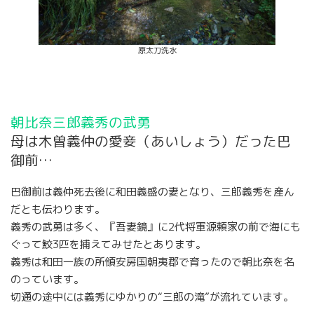
原太刀洗水
朝比奈三郎義秀の武勇
母は木曽義仲の愛妾（あいしょう）だった巴
御前…
巴御前は義仲死去後に和田義盛の妻となり、三郎義秀を産ん
だとも伝わります。
義秀の武勇は多く、『吾妻鏡』に2代将軍源頼家の前で海にも
ぐって鮫3匹を捕えてみせたとあります。
義秀は和田一族の所領安房国朝夷郡で育ったので朝比奈を名
のっています。
切通の途中には義秀にゆかりの“三郎の滝”が流れています。