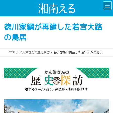
コ
ナ
ン
ビ
テ
ゲ
ン
ー
徳川家綱が再建した若宮大路
ツ
シ
へ
ョ
の鳥居
ス
ン
キ
に
ッ
移
プ
動
TOP
かん治さんの歴史探訪
徳川家綱が再建した若宮大路の鳥居