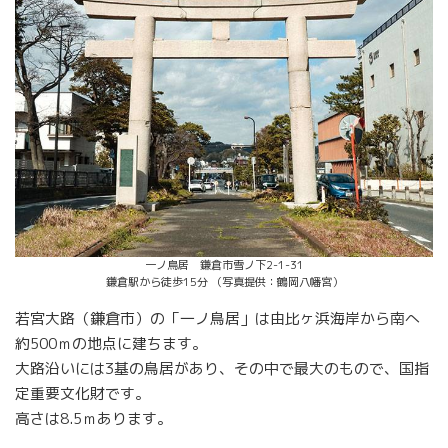
一ノ鳥居 鎌倉市雪ノ下2-1-31
鎌倉駅から徒歩15分 （写真提供：鶴岡八幡宮）
若宮大路（鎌倉市）の「一ノ鳥居」は由比ヶ浜海岸から南へ
約500ｍの地点に建ちます。
大路沿いには3基の鳥居があり、その中で最大のもので、国指
定重要文化財です。
高さは8.5ｍあります。