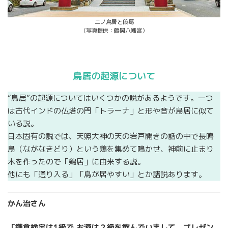
二ノ鳥居と段葛
（写真提供：鶴岡八幡宮）
鳥居の起源について
“鳥居”の起源についてはいくつかの説があるようです。一つ
は古代インドの仏塔の門「トラーナ」と形や音が鳥居に似て
いる説。
日本固有の説では、天照大神の天の岩戸開きの話の中で長鳴
鳥（ながなきどり）という鶏を集めて鳴かせ、神前に止まり
木を作ったので「鶏居」に由来する説。
他にも「通り入る」「鳥が居やすい」とか諸説あります。
かん治さん
「鎌倉検定は1級で お酒は２級を飲んでいまして、プレゼン