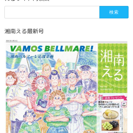
検
索:
湘南える最新号