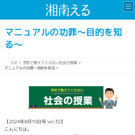
コ
ナ
ン
ビ
テ
ゲ
ン
ー
マニュアルの功罪〜目的を知
ツ
シ
へ
ョ
る〜
ス
ン
キ
に
ッ
移
プ
動
TOP
学校で教えてくれない社会の授業
マニュアルの功罪〜目的を知る〜
【2024年8月10日号 vol.32】
こんにちは。