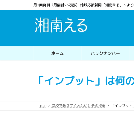
コ
ナ
月2回発刊（月間計23万部） 地域応援新聞「湘南える」〜
ン
ビ
テ
ゲ
ン
ー
ツ
シ
へ
ョ
ス
ン
ホーム
バックナンバー
キ
に
ッ
移
プ
動
「インプット」は何
TOP
学校で教えてくれない社会の授業
「インプット