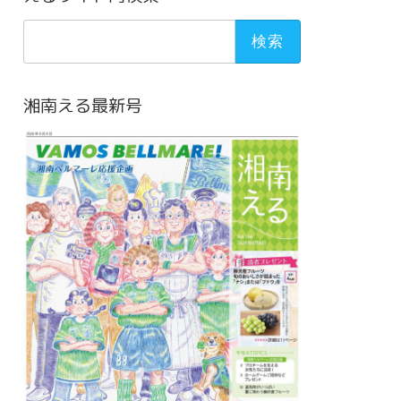
検
索:
湘南える最新号