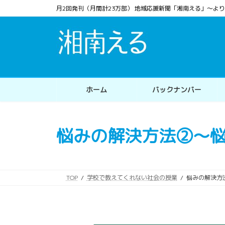
コ
ナ
月2回発刊（月間計23万部） 地域応援新聞「湘南える」〜
ン
ビ
テ
ゲ
ン
ー
ツ
シ
へ
ョ
ス
ン
ホーム
バックナンバー
キ
に
ッ
移
プ
動
悩みの解決方法②〜
TOP
学校で教えてくれない社会の授業
悩みの解決方