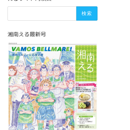
検
索:
湘南える最新号