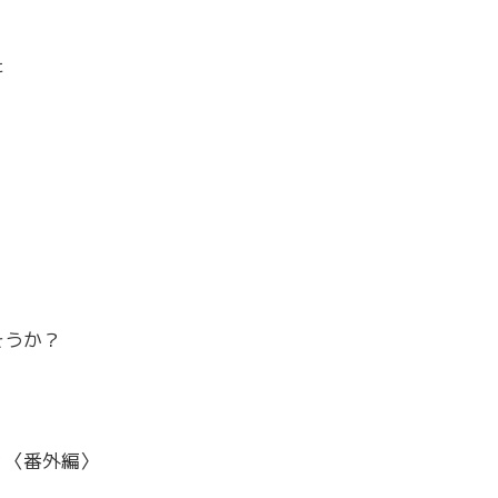
た
む）
きそうか？
？〈番外編〉