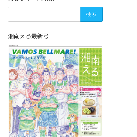
検
索:
湘南える最新号