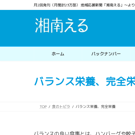
コ
ナ
月2回発刊（月間計23万部） 地域応援新聞「湘南える」〜
ン
ビ
テ
ゲ
ン
ー
ツ
シ
へ
ョ
ス
ン
ホーム
バックナンバー
キ
に
ッ
移
プ
動
バランス栄養、完全
TOP
食のトビラ
バランス栄養、完全栄養
バランスの良い食事とは、ハンバーグや餃