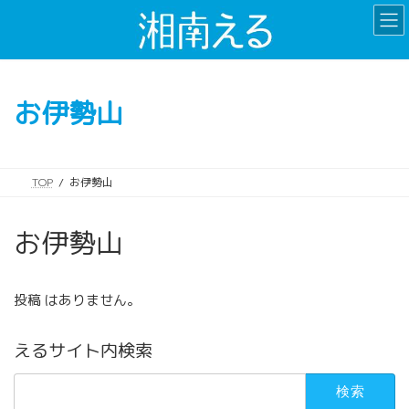
コ
ナ
ン
ビ
テ
ゲ
ン
ー
ツ
シ
お伊勢山
へ
ョ
ス
ン
キ
に
ッ
移
TOP
お伊勢山
プ
動
お伊勢山
投稿 はありません。
えるサイト内検索
検
索: