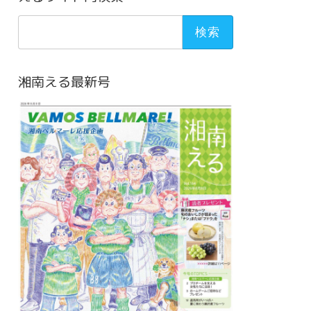
検
索:
湘南える最新号