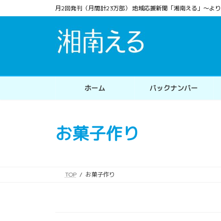
コ
ナ
月2回発刊（月間計23万部） 地域応援新聞「湘南える」〜
ン
ビ
テ
ゲ
ン
ー
ツ
シ
へ
ョ
ス
ン
ホーム
バックナンバー
キ
に
ッ
移
プ
動
お菓子作り
TOP
お菓子作り