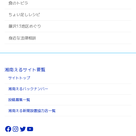
食のトビラ
ちょい足しレシピ
藤沢13地区めぐり
身近な法律相談
湘南えるサイト要覧
サイトトップ
湘南えるバックナンバー
投稿募集一覧
湘南える新聞設置協力店一覧
Facebook
Instagram
Twitter
YouTube