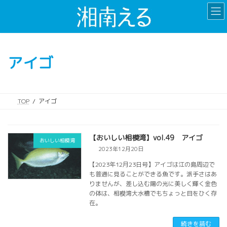
コ
ナ
ン
ビ
テ
ゲ
ン
ー
ツ
シ
アイゴ
へ
ョ
ス
ン
キ
に
ッ
移
TOP
アイゴ
プ
動
【おいしい相模湾】vol.49 アイゴ
おいしい相模湾
2023年12月20日
【2023年12月23日号】アイゴは江の島周辺で
も普通に見ることができる魚です。派手さはあ
りませんが、差し込む陽の光に美しく輝く金色
の体は、相模湾大水槽でもちょっと目をひく存
在。
続きを読む