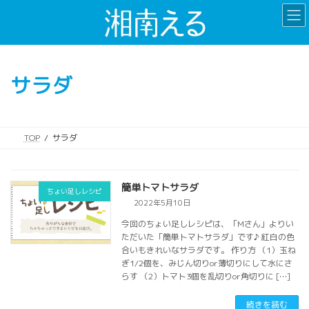
コ
ナ
ン
ビ
テ
ゲ
ン
ー
ツ
シ
サラダ
へ
ョ
ス
ン
キ
に
ッ
移
TOP
サラダ
プ
動
簡単トマトサラダ
ちょい足しレシピ
2022年5月10日
今回のちょい足しレシピは、「Mさん」よりい
ただいた「簡単トマトサラダ」です♪ 紅白の色
合いもきれいなサラダです。 作り方 （1）玉ね
ぎ1/2個を、みじん切りor薄切りにして水にさ
らす （2）トマト3個を乱切りor角切りに […]
続きを読む