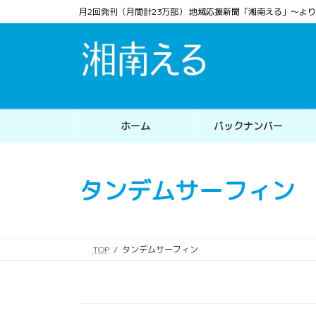
コ
ナ
月2回発刊（月間計23万部） 地域応援新聞「湘南える」〜
ン
ビ
テ
ゲ
ン
ー
ツ
シ
へ
ョ
ス
ン
ホーム
バックナンバー
キ
に
ッ
移
プ
動
タンデムサーフィン
TOP
タンデムサーフィン