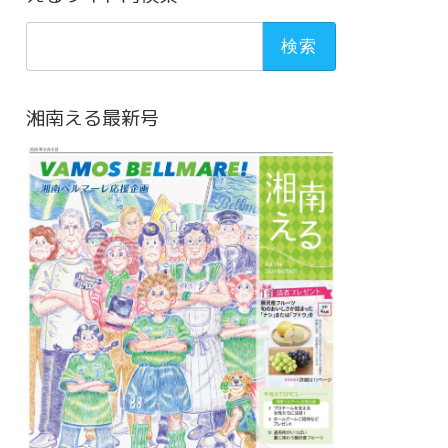
検
索:
湘南える最新号