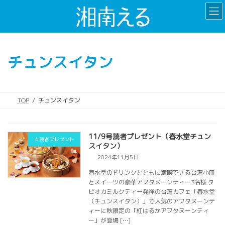
コ
ナ
ン
ビ
テ
ゲ
ン
ー
ツ
シ
チュンスイタン
へ
ョ
ス
ン
キ
に
ッ
移
TOP
チュンスイタン
プ
動
11/9号読者プレゼント（春水堂チュン
☆読者プレゼント
スイタン）
2024年11月5日
春水堂のドリンクとともに満喫できる台湾小皿
とスイーツの豪華アフタヌーンティー3名様 タ
ピオカミルクティー発祥の台湾カフェ「春水堂
（チュンスイタン）」で人気のアフタヌーンテ
ィーに秋限定の「紅はるかアフタヌーンティ
ー」が登場 […]