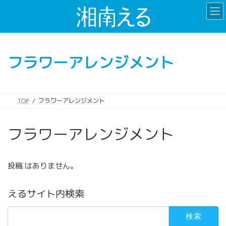
コ
ナ
ン
ビ
テ
ゲ
ン
ー
ツ
シ
フラワーアレンジメント
へ
ョ
ス
ン
キ
に
ッ
移
TOP
フラワーアレンジメント
プ
動
フラワーアレンジメント
投稿 はありません。
えるサイト内検索
検
索: