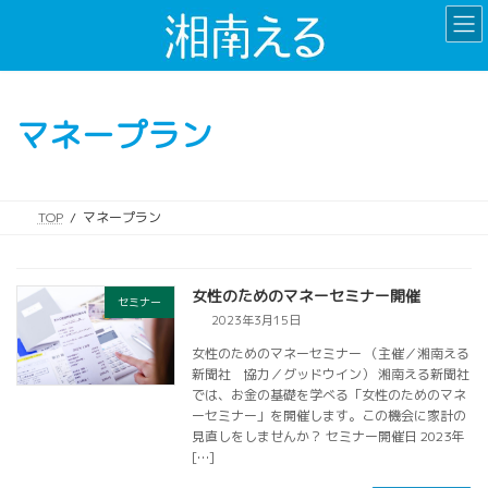
コ
ナ
ン
ビ
テ
ゲ
ン
ー
ツ
シ
マネープラン
へ
ョ
ス
ン
キ
に
ッ
移
TOP
マネープラン
プ
動
女性のためのマネーセミナー開催
セミナー
2023年3月15日
女性のためのマネーセミナー （主催／湘南える
新聞社 協力／グッドウイン） 湘南える新聞社
では、お金の基礎を学べる「女性のためのマネ
ーセミナー」を開催します。この機会に家計の
見直しをしませんか？ セミナー開催日 2023年
[…]