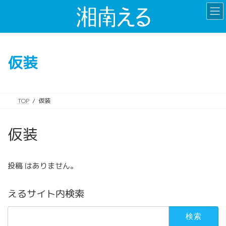
コ
ナ
ン
ビ
テ
ゲ
ン
ー
ツ
シ
仮装
へ
ョ
ス
ン
キ
に
ッ
移
TOP
仮装
プ
動
仮装
投稿 はありません。
えるサイト内検索
検
索: