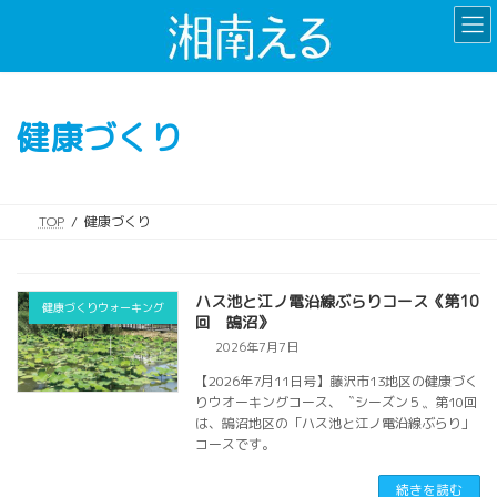
コ
ナ
ン
ビ
テ
ゲ
ン
ー
ツ
シ
健康づくり
へ
ョ
ス
ン
キ
に
ッ
移
TOP
健康づくり
プ
動
ハス池と江ノ電沿線ぶらりコース《第10
健康づくりウォーキング
回 鵠沼》
2026年7月7日
【2026年7月11日号】藤沢市13地区の健康づく
りウオーキングコース、〝シーズン５〟第10回
は、鵠沼地区の「ハス池と江ノ電沿線ぶらり」
コースです。
続きを読む