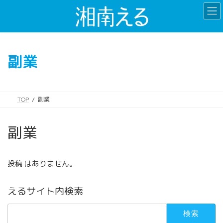
コ
ナ
ン
ビ
テ
ゲ
ン
ー
ツ
シ
副業
へ
ョ
ス
ン
キ
に
ッ
移
TOP
副業
プ
動
副業
投稿 はありません。
えるサイト内検索
検
索: