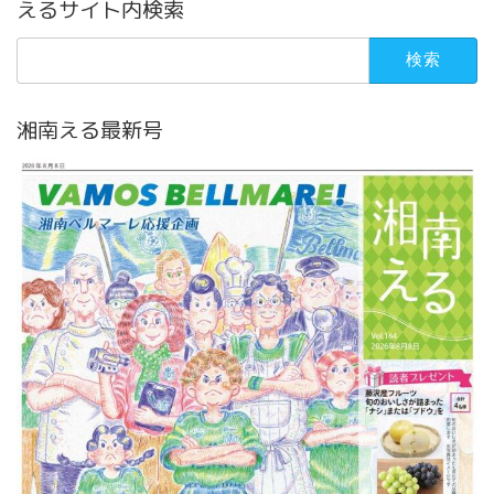
えるサイト内検索
検
索:
湘南える最新号