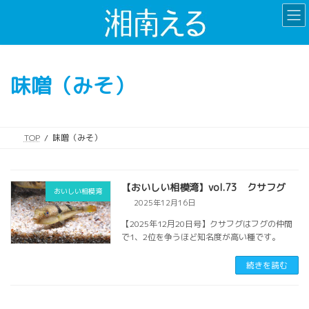
コ
ナ
ン
ビ
テ
ゲ
ン
ー
ツ
シ
味噌（みそ）
へ
ョ
ス
ン
キ
に
ッ
移
TOP
味噌（みそ）
プ
動
【おいしい相模湾】vol.73 クサフグ
おいしい相模湾
2025年12月16日
【2025年12月20日号】クサフグはフグの仲間
で1、2位を争うほど知名度が高い種です。
続きを読む