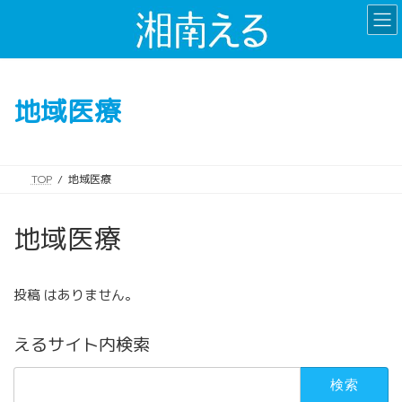
コ
ナ
ン
ビ
テ
ゲ
ン
ー
ツ
シ
地域医療
へ
ョ
ス
ン
キ
に
ッ
移
TOP
地域医療
プ
動
地域医療
投稿 はありません。
えるサイト内検索
検
索: