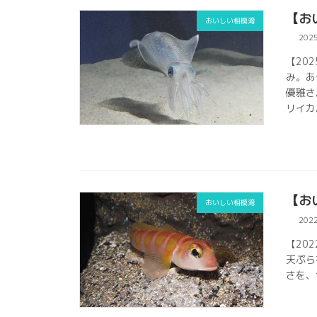
【お
おいしい相模湾
202
【20
み。あ
優雅さ
リイカ
【お
おいしい相模湾
202
【20
天ぷら
さを、