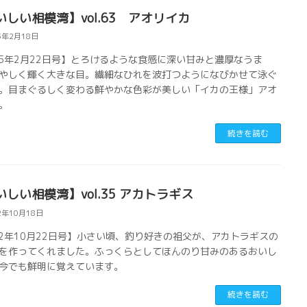
いしい相模湾】vol.63 アオリイカ
5年2月18日
25年2月22日号】とろけるような食感に深い甘みと濃厚なうま
やしく輝く大きな目。繊細なひれを波打つようになびかせて泳ぐ
。目まぐるしく変わる鮮やかな色彩が美しい「イカの王様」アオ
。
続きを読む
いしい相模湾】vol.35 アカトラギス
2年10月18日
22年10月22日号】小さい頃、釣り好きの祖父が、アカトラギスの
を作ってくれました。ふっくらとしてほんのり甘みのあるおいし
今でも鮮明に覚えています。
続きを読む