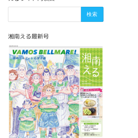
検
索:
湘南える最新号