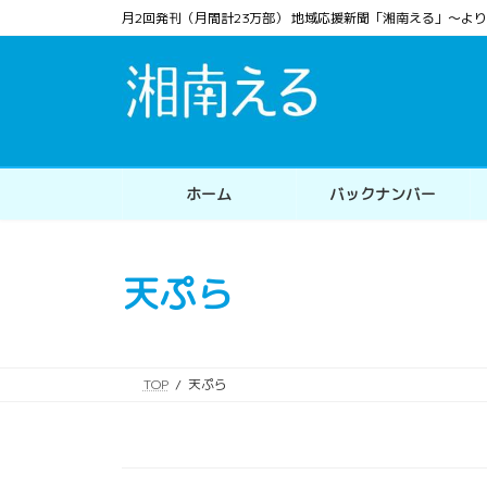
コ
ナ
月2回発刊（月間計23万部） 地域応援新聞「湘南える」〜
ン
ビ
テ
ゲ
ン
ー
ツ
シ
へ
ョ
ス
ン
ホーム
バックナンバー
キ
に
ッ
移
プ
動
天ぷら
TOP
天ぷら