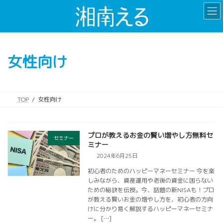
コ
ナ
ン
ビ
テ
ゲ
ン
ー
ツ
シ
女性向け
へ
ョ
ス
ン
キ
に
ッ
移
TOP
女性向け
プ
動
プロが教えるお金の賢い増やし方無料セ
セミナー
ミナー
2024年6月25日
初心者のためのハッピーマネーセミナー 今を楽
しみながら、資産運用や老後の資金に困らない
ための秘訣を伝授。今、話題の新NISAも！プロ
が教える賢いお金の増やし方を、初心者の方向
けに分かり易く解説するハッピーマネーセミナ
ー。 […]