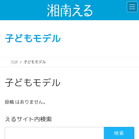
コ
ナ
ン
ビ
テ
ゲ
ン
ー
ツ
シ
子どもモデル
へ
ョ
ス
ン
キ
に
ッ
移
TOP
子どもモデル
プ
動
子どもモデル
投稿 はありません。
えるサイト内検索
検
索: