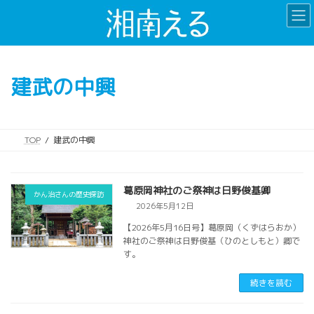
コ
ナ
ン
ビ
テ
ゲ
ン
ー
ツ
シ
建武の中興
へ
ョ
ス
ン
キ
に
ッ
移
TOP
建武の中興
プ
動
葛原岡神社のご祭神は日野俊基卿
かん治さんの歴史探訪
2026年5月12日
【2026年5月16日号】葛原岡（くずはらおか）
神社のご祭神は日野俊基（ひのとしもと）卿で
す。
続きを読む