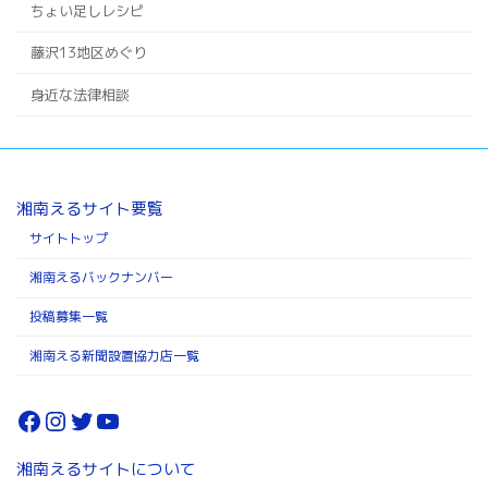
ちょい足しレシピ
藤沢13地区めぐり
身近な法律相談
湘南えるサイト要覧
サイトトップ
湘南えるバックナンバー
投稿募集一覧
湘南える新聞設置協力店一覧
Facebook
Instagram
Twitter
YouTube
湘南えるサイトについて