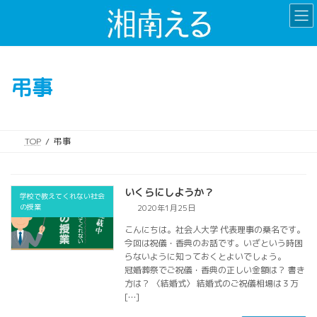
コ
ナ
ン
ビ
テ
ゲ
ン
ー
ツ
シ
弔事
へ
ョ
ス
ン
キ
に
ッ
移
TOP
弔事
プ
動
いくらにしようか？
学校で教えてくれない社会
の授業
2020年1月25日
こんにちは。社会人大学 代表理事の桑名です。
今回は祝儀・香典のお話です。いざという時困
らないように知っておくとよいでしょう。
冠婚葬祭でご祝儀・香典の正しい金額は？ 書き
方は？ 〈結婚式〉 結婚式のご祝儀相場は３万
[…]