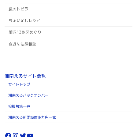
食のトビラ
ちょい足しレシピ
藤沢13地区めぐり
身近な法律相談
湘南えるサイト要覧
サイトトップ
湘南えるバックナンバー
投稿募集一覧
湘南える新聞設置協力店一覧
Facebook
Instagram
Twitter
YouTube