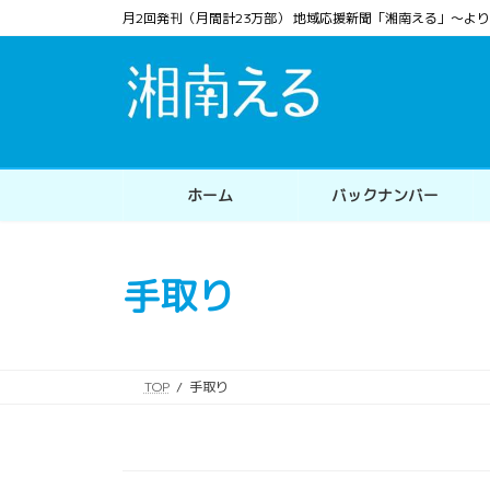
コ
ナ
月2回発刊（月間計23万部） 地域応援新聞「湘南える」〜
ン
ビ
テ
ゲ
ン
ー
ツ
シ
へ
ョ
ス
ン
ホーム
バックナンバー
キ
に
ッ
移
プ
動
手取り
TOP
手取り