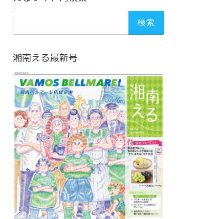
検
索:
湘南える最新号