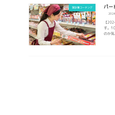
パー
家計簿コーチング
202
【20
す。1
のか気