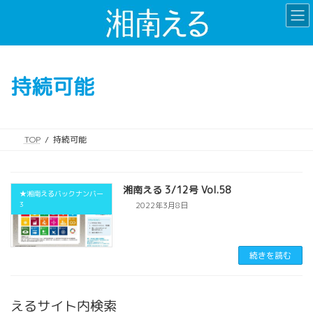
コ
ナ
ン
ビ
テ
ゲ
ン
ー
ツ
シ
持続可能
へ
ョ
ス
ン
キ
に
ッ
移
TOP
持続可能
プ
動
湘南える 3/12号 Vol.58
★湘南えるバックナンバー
3
2022年3月8日
続きを読む
えるサイト内検索