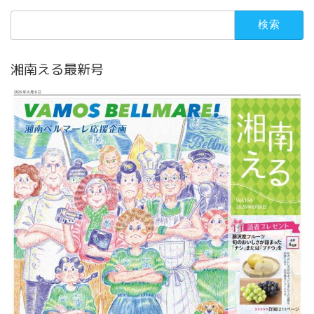
検
索:
湘南える最新号