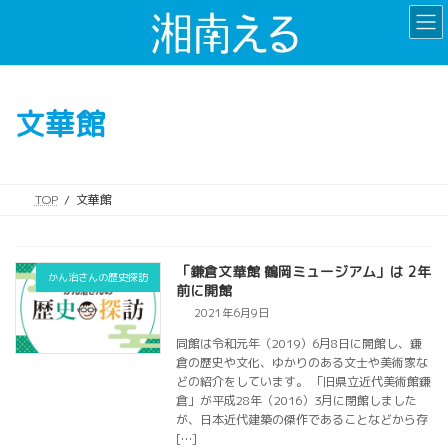
コ
ナ
ン
ビ
テ
ゲ
ン
ー
ツ
シ
文華館
へ
ョ
ス
ン
キ
に
ッ
移
TOP
文華館
プ
動
「鎌倉文華館 鶴岡ミュージアム」は 2年
かん治さんの歴史探訪
前に開館
2021年6月9日
同館は令和元年（2019）6月8日に開館し、鎌
倉の歴史や文化、ゆかりのある文士や美術家な
どの紹介をしています。 「旧県立近代美術館鎌
倉」が平成28年（2016）3月に閉館しました
が、日本近代建築の傑作であることなどから存
[…]