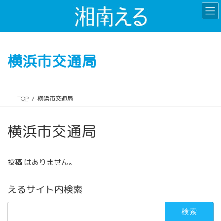
コ
ナ
ン
ビ
テ
ゲ
ン
ー
ツ
シ
横浜市交通局
へ
ョ
ス
ン
キ
に
ッ
移
TOP
横浜市交通局
プ
動
横浜市交通局
投稿 はありません。
えるサイト内検索
検
索: