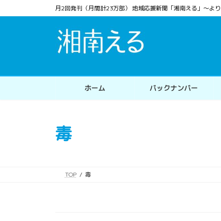
コ
ナ
月2回発刊（月間計23万部） 地域応援新聞「湘南える」〜
ン
ビ
テ
ゲ
ン
ー
ツ
シ
へ
ョ
ス
ン
ホーム
バックナンバー
キ
に
ッ
移
プ
動
毒
TOP
毒