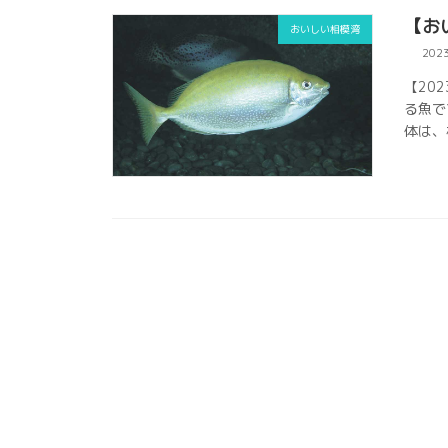
【お
おいしい相模湾
202
【20
る魚で
体は、