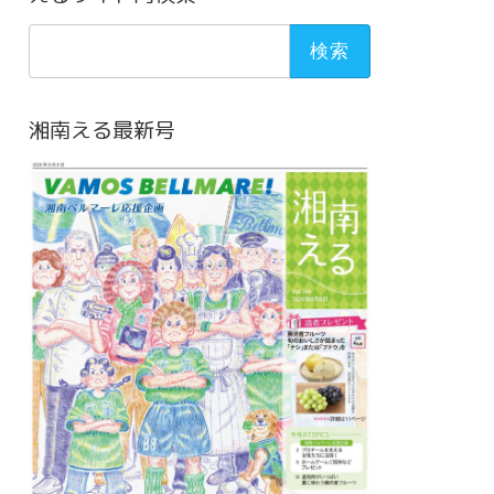
検
索:
湘南える最新号