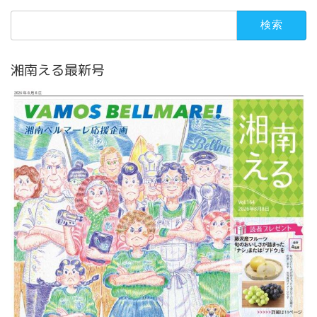
検
索:
湘南える最新号