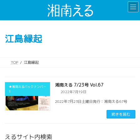
コ
ナ
ン
ビ
テ
ゲ
ン
ー
ツ
シ
江島縁起
へ
ョ
ス
ン
キ
に
ッ
移
TOP
江島縁起
プ
動
湘南える 7/23号 Vol.67
★湘南えるバックナンバー
3
2022年7月19日
2022年7月23日土曜日発行：湘南える67号
続きを読む
えるサイト内検索