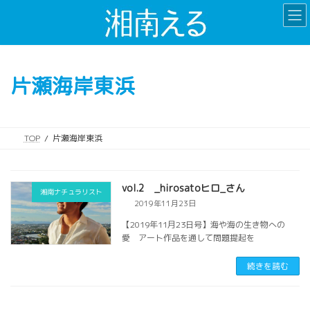
コ
ナ
ン
ビ
テ
ゲ
ン
ー
ツ
シ
片瀬海岸東浜
へ
ョ
ス
ン
キ
に
ッ
移
TOP
片瀬海岸東浜
プ
動
vol.2 _hirosatoヒロ_さん
湘南ナチュラリスト
2019年11月23日
【2019年11月23日号】海や海の生き物への
愛 アート作品を通して問題提起を
続きを読む