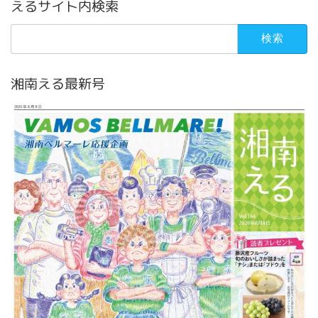
えるサイト内検索
検
索:
湘南える最新号