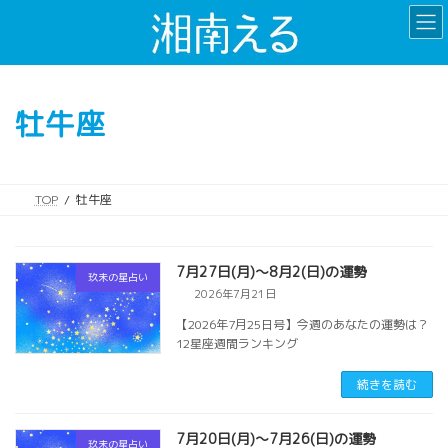
コ
ナ
ン
ビ
テ
ゲ
ン
ー
ツ
シ
牡牛座
へ
ョ
ス
ン
キ
に
ッ
移
TOP
牡牛座
プ
動
7月27日(月)～8月2(日)の運勢
玖未の星占い
2026年7月21日
【2026年7月25日号】今週のあなたの運勢は？
12星座週間ランキング
続きを読む
7月20日(月)～7月26(日)の運勢
玖未の星占い