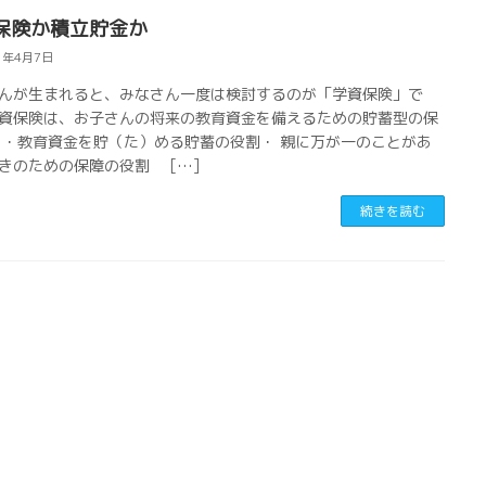
保険か積立貯金か
1年4月7日
んが生まれると、みなさん一度は検討するのが「学資保険」で
資保険は、お子さんの将来の教育資金を備えるための貯蓄型の保
 ・教育資金を貯（た）める貯蓄の役割・ 親に万が一のことがあ
きのための保障の役割 […]
続きを読む