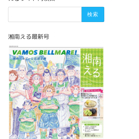
検
索:
湘南える最新号