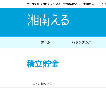
コ
ナ
月2回発刊（月間計23万部） 地域応援新聞「湘南える」〜
ン
ビ
テ
ゲ
ン
ー
ツ
シ
へ
ョ
ス
ン
ホーム
バックナンバー
キ
に
ッ
移
プ
動
積立貯金
TOP
積立貯金