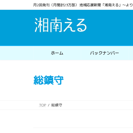
コ
ナ
月2回発刊（月間計23万部） 地域応援新聞「湘南える」〜
ン
ビ
テ
ゲ
ン
ー
ツ
シ
へ
ョ
ス
ン
ホーム
バックナンバー
キ
に
ッ
移
プ
動
総鎮守
TOP
総鎮守