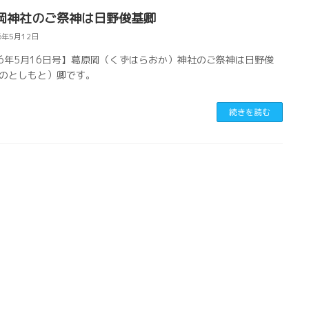
岡神社のご祭神は日野俊基卿
6年5月12日
26年5月16日号】葛原岡（くずはらおか）神社のご祭神は日野俊
のとしもと）卿です。
続きを読む