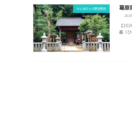
葛原
かん治さんの歴史探訪
202
【20
基（ひ