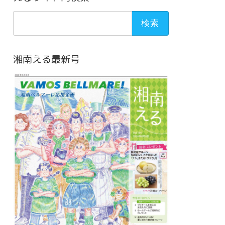
検
索:
湘南える最新号