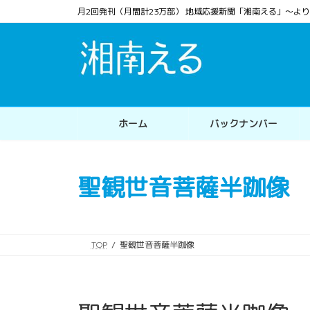
コ
ナ
月2回発刊（月間計23万部） 地域応援新聞「湘南える」〜
ン
ビ
テ
ゲ
ン
ー
ツ
シ
へ
ョ
ス
ン
ホーム
バックナンバー
キ
に
ッ
移
プ
動
聖観世音菩薩半跏像
TOP
聖観世音菩薩半跏像