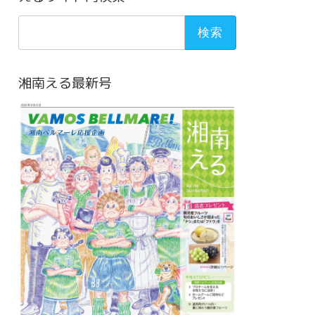
検
索:
湘南える最新号