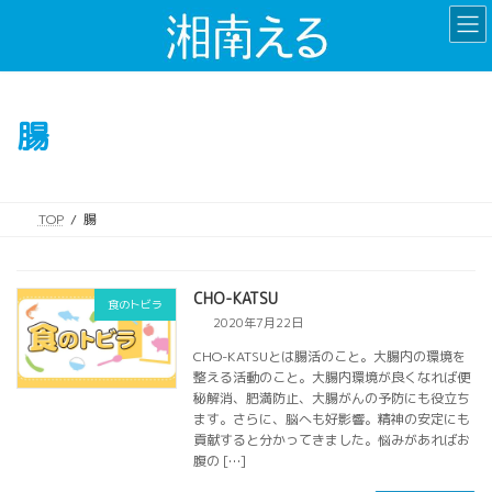
コ
ナ
ン
ビ
テ
ゲ
ン
ー
ツ
シ
腸
へ
ョ
ス
ン
キ
に
ッ
移
TOP
腸
プ
動
CHO-KATSU
食のトビラ
2020年7月22日
CHO-KATSUとは腸活のこと。大腸内の環境を
整える活動のこと。大腸内環境が良くなれば便
秘解消、肥満防止、大腸がんの予防にも役立ち
ます。さらに、脳へも好影響。精神の安定にも
貢献すると分かってきました。悩みがあればお
腹の […]