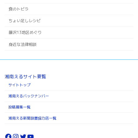
食のトビラ
ちょい足しレシピ
藤沢13地区めぐり
身近な法律相談
湘南えるサイト要覧
サイトトップ
湘南えるバックナンバー
投稿募集一覧
湘南える新聞設置協力店一覧
Facebook
Instagram
Twitter
YouTube