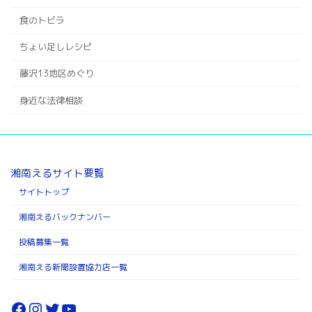
食のトビラ
ちょい足しレシピ
藤沢13地区めぐり
身近な法律相談
湘南えるサイト要覧
サイトトップ
湘南えるバックナンバー
投稿募集一覧
湘南える新聞設置協力店一覧
Facebook
Instagram
Twitter
YouTube