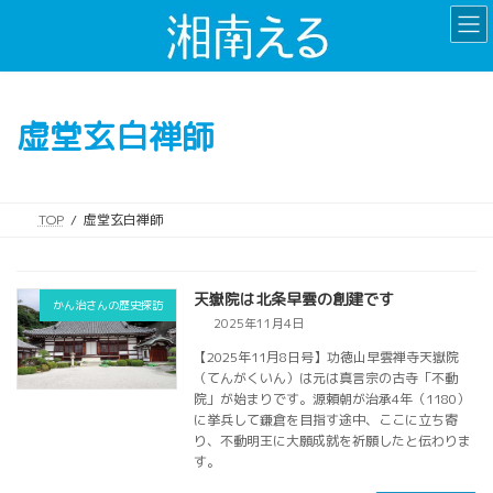
コ
ナ
ン
ビ
テ
ゲ
ン
ー
ツ
シ
虚堂玄白禅師
へ
ョ
ス
ン
キ
に
ッ
移
TOP
虚堂玄白禅師
プ
動
天嶽院は北条早雲の創建です
かん治さんの歴史探訪
2025年11月4日
【2025年11月8日号】功徳山早雲禅寺天嶽院
（てんがくいん）は元は真言宗の古寺「不動
院」が始まりです。源頼朝が治承4年（1180）
に挙兵して鎌倉を目指す途中、ここに立ち寄
り、不動明王に大願成就を祈願したと伝わりま
す。