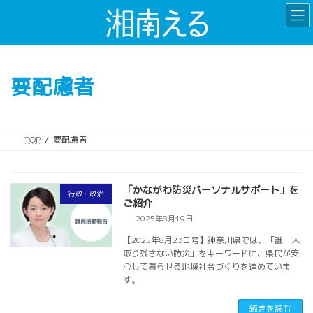
コ
ナ
ン
ビ
テ
ゲ
ン
ー
ツ
シ
要配慮者
へ
ョ
ス
ン
キ
に
ッ
移
TOP
要配慮者
プ
動
「かながわ防災パーソナルサポート」を
行政・政治
ご紹介
2025年8月19日
【2025年8月23日号】神奈川県では、「誰一人
取り残さない防災」をキーワードに、県民が安
心して暮らせる地域社会づくりを進めていま
す。
続きを読む