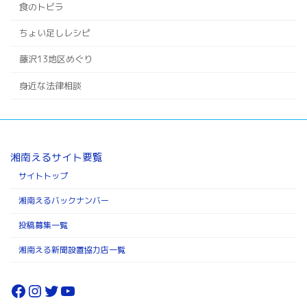
食のトビラ
ちょい足しレシピ
藤沢13地区めぐり
身近な法律相談
湘南えるサイト要覧
サイトトップ
湘南えるバックナンバー
投稿募集一覧
湘南える新聞設置協力店一覧
Facebook
Instagram
Twitter
YouTube