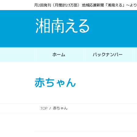
コ
ナ
月2回発刊（月間計23万部） 地域応援新聞「湘南える」〜
ン
ビ
テ
ゲ
ン
ー
ツ
シ
へ
ョ
ス
ン
ホーム
バックナンバー
キ
に
ッ
移
プ
動
赤ちゃん
TOP
赤ちゃん