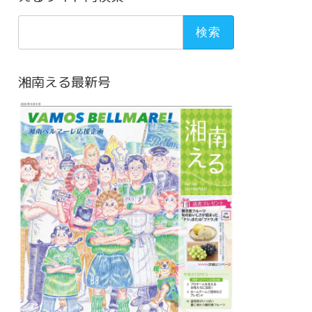
検
索:
湘南える最新号