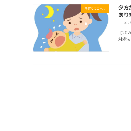
夕方
子育てにエール
あり
202
【20
対処法