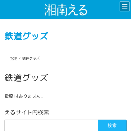
コ
ナ
ン
ビ
テ
ゲ
ン
ー
ツ
シ
鉄道グッズ
へ
ョ
ス
ン
キ
に
ッ
移
TOP
鉄道グッズ
プ
動
鉄道グッズ
投稿 はありません。
えるサイト内検索
検
索: